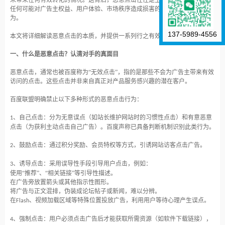
未带来任何有效转化的情况。这背后，恶意点击往往是主要推手。百度联盟将
任何可能对广告主权益、用户体验、市场秩序造成损害的行为均列为禁止行
为。
137-5989-4556
本文将详细解读恶意点击的本质，并提供一系列行之有效的应对策略。
一、什么是恶意点击？认清对手的真面目
恶意点击，通常也被百度称为
“无效点击”，指的是那些不会为广告主带来有效
访问的点击。这些点击并非来自真正对产品服务感兴趣的潜在客户。
百度联盟明确禁止以下多种形式的恶意点击行为：
、自己点击：分为无意误点（如站长维护网站时的习惯性点击）和有意恶意
1
点击（为获利主动点击自己广告）。百度声称已具备判断机制识别此类行为。
、鼓励点击：通过积分奖励、会员特权等方式，引诱网站访客点击广告。
2
、诱导点击：采用误导性手段引导用户点击，例如：
3
使用
“推荐”、“相关链接”等引导性描述。
在广告旁放置箭头或其他指示性图形。
将广告与正文混排，伪装成论坛帖子或新闻，难以分辨。
在
、视频加载区域等特殊位置投放广告，利用用户等待心理产生误点。
Flash
、强制点击：用户必须点击广告后才能获取所需资源（如软件下载链接），
4