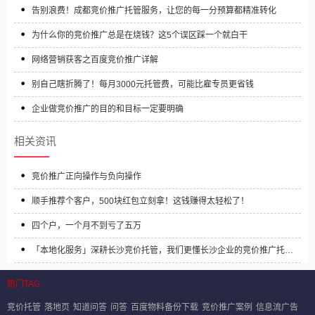
告别浪费！成都竞价推广托管服务，让您的每一分预算都精准转化
为什么你的竞价推广总是在烧钱？这5个误区踩一个就白干
网络营销获客之百度竞价推广详解
别自己瞎折腾了！每月3000元托管费，可能比雇专员更省钱
企业做竞价推广的目的和目标一定要明确
相关资讯
竞价推广正向操作与负向操作
顺手推荐个客户，500块红包立刻拿！这钱赚得太轻松了！
四个户，一个月不到亏了五万
「本地化服务」深耕长沙竞价托管，我们更懂长沙企业的竞价推广托管
需求
热门TAG
竞价托管
落地页
知道问答
问答
百度物料备份下载
竞价推广案例
信息流广告