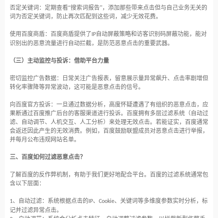
否定关键词：定期查看
“搜索词报告”，添加那些带来点击但与自己业务无关的
词为否定关键词，防止再次匹配到这些词，减少无效花费。
使用百度商盾：百度商盾提供了
自动屏蔽策略和访客识别码屏蔽功能，能对
IP
识别出的恶意流量进行自动拦截，是防范恶意点击的重要武器。
（三）主动监控与投诉：借助平台力量
密切监控广告数据：日常关注广告报表，留意展示量异常飙升、点击率剧增但
转化率骤降等异常波动，这可能是恶意点击的信号。
向百度官方投诉：一旦通过数据分析，高度怀疑遭遇了有组织的恶意点击，应
果断通过百度推广后台的客服渠道进行投诉。百度拥有多层过滤系统（自动过
滤、自动调节、人机交互、人工分析）来处理无效点击。若能证实，百度通常
会返还因此产生的无效消费。例如，百度鼓励联盟成员对恶意点击进行举报，
并每月公布违规网站名单。
三、百度如何过滤恶意点击？
了解百度的反作弊机制，有助于我们更好地配合平台。百度的过滤系统通常包
含以下层面：
、自动过滤：系统根据点击的
、
、关键词等多维度参数实时分析，标
1
IP
Cookie
记并过滤异常点击。