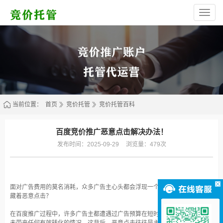
西
安
高
新
区
林
烁
网
络
服
务
部
（个
体
当前位置：
首页
竞价托管
竞价托管百科
工
商
户）
百度竞价推广恶意点击解决办法！
发布时间：2025-09-29
浏览量：479次
面对广告费用的莫名消耗，众多广告主心头都会浮现一个疑问：这背后是否隐
藏着恶意点击？
在百度推广过程中，许多广告主都遭遇过广告预算在短时间内被快速消耗，却