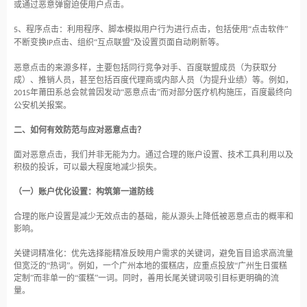
或通过恶意弹窗迫使用户点击。
、程序点击：利用程序、脚本模拟用户行为进行点击，包括使用“点击软件”
5
不断变换
点击、组织“互点联盟”及设置页面自动刷新等。
IP
恶意点击的来源多样，主要包括同行竞争对手、百度联盟成员（为获取分
成）、推销人员，甚至包括百度代理商或内部人员（为提升业绩）等。例如，
年莆田系总会就曾因发动“恶意点击”而对部分医疗机构施压，百度最终向
2015
公安机关报案。
二、如何有效防范与应对恶意点击？
面对恶意点击，我们并非无能为力。通过合理的账户设置、技术工具利用以及
积极的投诉，可以最大程度地减少损失。
（一）账户优化设置：构筑第一道防线
合理的账户设置是减少无效点击的基础，能从源头上降低被恶意点击的概率和
影响。
关键词精准化：优先选择能精准反映用户需求的关键词，避免盲目追求高流量
但宽泛的
“热词”。例如，一个广州本地的蛋糕店，应重点投放“广州生日蛋糕
定制”而非单一的“蛋糕”一词。同时，善用长尾关键词吸引目标更明确的流
量。