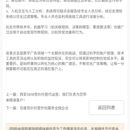
、自动调节：系统会分析点击特征，自动调整过滤参数，以拦截新型作弊手
2
段。
、人机交互与人工分析：系统将可疑点击报告给专业人员分析，结论反馈给
3
系统以优化过滤策略。专业人员也会利用高级工具进行深度分析。
在反作弊技术中，机器学习（如关联规则、决策树模型、聚类算法等）也被广
泛应用于自动发现作弊规则、识别异常流量和行为。
恶意点击是数字广告领域一个长期存在的挑战，但通过科学的账户管理、技术
工具的灵活运用以及积极的监控投诉，完全可以将其影响控制在较低水平。最
重要的，是始终秉持以转化为核心的推广理念，不断优化广告策略，让每一分
预算都尽可能花在真正的潜在客户上。
上一篇：西安SEM竞价托管代运营，我们负责为您带
来精准客户！
返回列表
下一篇：百度竞价托管外包服务全国企业
[声明]本网转载网络媒体稿件是为了传播更多的信息，此类稿件不代表本