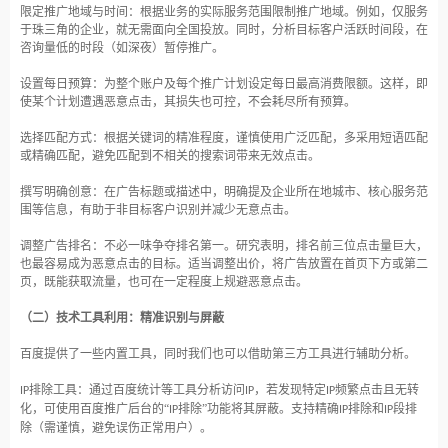
限定推广地域与时间：根据业务的实际服务范围限制推广地域。例如，仅服务
于珠三角的企业，就无需面向全国投放。同时，分析目标客户活跃时间段，在
咨询量低的时段（如深夜）暂停推广。
设置每日预算：为整个账户及每个推广计划设定每日最高消费限额。这样，即
使某个计划遭遇恶意点击，其损失也可控，不会耗尽所有预算。
选择匹配方式：根据关键词的精准程度，谨慎使用广泛匹配，多采用短语匹配
或精确匹配，避免匹配到不相关的搜索词带来无效点击。
撰写明确创意：在广告标题或描述中，明确提及企业所在地城市、核心服务范
围等信息，有助于非目标客户识别并减少无意点击。
调整广告排名：不必一味争夺排名第一。研究表明，排名前三位点击量巨大，
也最容易成为恶意点击的目标。适当调整出价，将广告放置在首页下方或第二
页，既能获取流量，也可在一定程度上规避恶意点击。
（二）技术工具利用：精准识别与屏蔽
百度提供了一些内置工具，同时我们也可以借助第三方工具进行辅助分析。
排除工具：通过百度统计等工具分析访问
，若发现特定
频繁点击且无转
IP
IP
IP
化，可使用百度推广后台的“
排除”功能将其屏蔽。支持精确
排除和
段排
IP
IP
IP
除（需谨慎，避免误伤正常用户）。