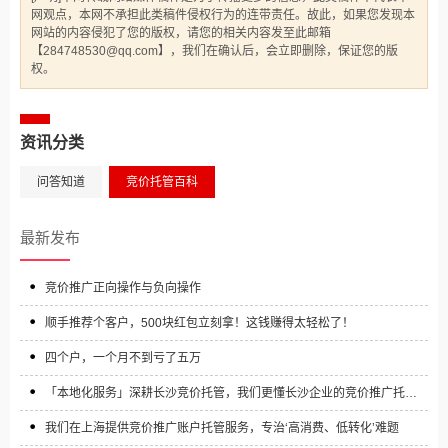
网观点，本网不承担此类稿件侵权行为的连带责任。故此，如果您发现本
网站的内容侵犯了您的版权，请您的相关内容发至此邮箱
【284748530@qq.com】，我们在确认后，会立即删除，保证您的版
权。
资讯分类
问答知道
竞价托管百科
最新发布
竞价推广正向操作与负向操作
顺手推荐个客户，500块红包立刻拿！这钱赚得太轻松了！
四个户，一个月不到亏了五万
「本地化服务」深耕长沙竞价托管，我们更懂长沙企业的竞价推广托管
需求
我们在上海提供竞价推广账户托管服务，专治‘高消费、低转化’难题