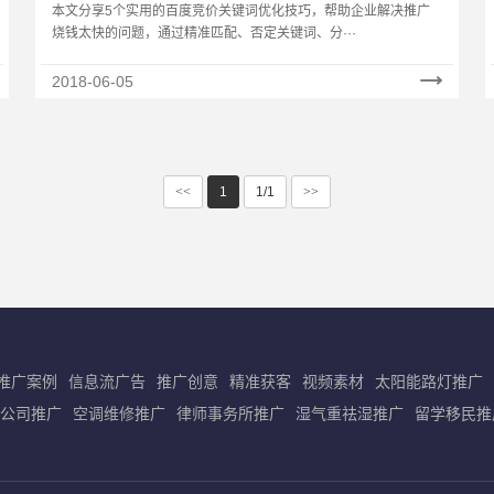
你省一半！
本文分享5个实用的百度竞价关键词优化技巧，帮助企业解决推广
烧钱太快的问题，通过精准匹配、否定关键词、分···
2018-06-05
<<
1
1/1
>>
推广案例
信息流广告
推广创意
精准获客
视频素材
太阳能路灯推广
公司推广
空调维修推广
律师事务所推广
湿气重祛湿推广
留学移民推