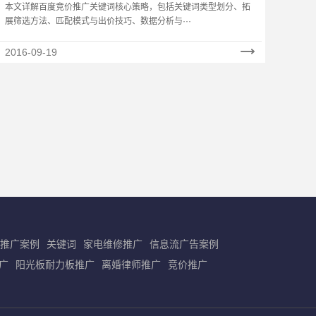
分预算都花在刀刃上
本文详解百度竞价推广关键词核心策略，包括关键词类型划分、拓
展筛选方法、匹配模式与出价技巧、数据分析与···
2016-09-19
推广案例
关键词
家电维修推广
信息流广告案例
广
阳光板耐力板推广
离婚律师推广
竞价推广