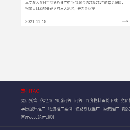
越多越好？
本文深入探讨百度竞价推广中“关键词是否越多越好”的常见误区，
指出盲目添加关键词的三大危害，并为企业提···
2021-11-18
热门TAG
竞价托管
落地页
知道问答
问答
百度物料备份下载
竞价
学历提升推广
物流推广案例
道路划线推广
物流推广
搬家
百度ocpc赔付规则