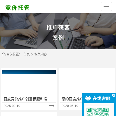
西
安
高
新
区
林
烁
网
络
服
务
部
（个
体
当前位置：
首页
相关内容
工
商
户）
百度竞价推广创意标题和描述
您的百度推广效果总不佳？可
怎么写？这套固定模式让点击
能是创意没跟上这3个新趋势！
2025-02-10
2020-06-10
率提升300%！