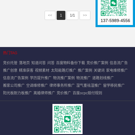
<<
1
1/1
>>
137-5989-4556
热门TAG
竞价托管
落地页
知道问答
问答
百度物料备份下载
竞价推广案例
信息流广告
推广创意
精准获客
视频素材
太阳能路灯推广
推广案例
关键词
家电维修推广
信息流广告案例
学历提升推广
物流推广案例
物流推广
道路划线推广
搬家公司推广
空调维修推广
律师事务所推广
湿气重祛湿推广
留学移民推广
阳光板耐力板推广
离婚律师推广
竞价推广
百度ocpc赔付规则