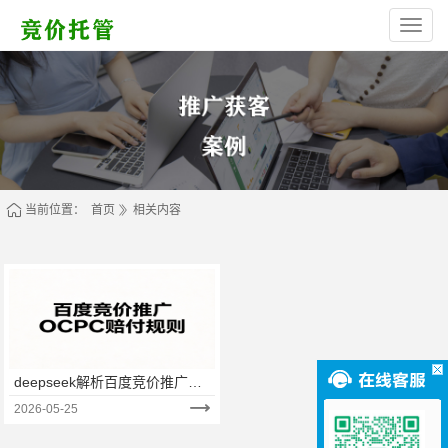
西
安
高
新
区
林
烁
网
络
服
务
部
（个
体
当前位置：
首页
相关内容
工
商
户）
deepseek解析百度竞价推广
oCPC赔付规则是什么
2026-05-25