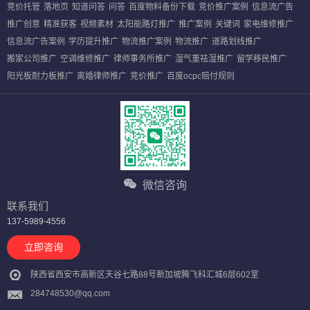
竞价托管
落地页
知道问答
问答
百度物料备份下载
竞价推广案例
信息流广告
推广创意
精准获客
视频素材
太阳能路灯推广
推广案例
关键词
家电维修推广
信息流广告案例
学历提升推广
物流推广案例
物流推广
道路划线推广
搬家公司推广
空调维修推广
律师事务所推广
湿气重祛湿推广
留学移民推广
阳光板耐力板推广
离婚律师推广
竞价推广
百度ocpc赔付规则
微信咨询
联系我们
137-5989-4556
立即咨询
陕西省西安市高新区天谷七路88号新加坡腾飞科汇城6层602室
284748530@qq.com