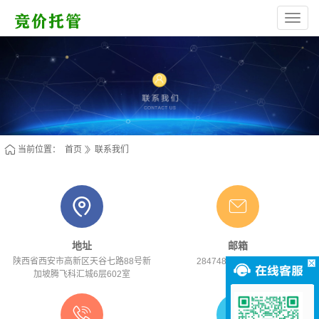
西
安
高
新
区
林
烁
网
络
服
务
部
（个
体
当前位置：
首页
联系我们
工
商
户）
地址
邮箱
陕西省西安市高新区天谷七路88号新
284748530@qq.com
加坡腾飞科汇城6层602室