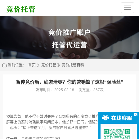
西
安
高
新
区
林
烁
网
络
服
务
部
（个
体
当前位置：
首页
竞价托管
竞价托管百科
工
商
户）
暂停竞价后，线索清零？你的营销缺了这根“保险丝”
发布时间：2025-03-18
浏览量：367次
预算告急，他不得不暂时关停了公司所有的百度竞价推广。
屏幕上的实时消耗数字瞬间归零，他长舒一口气，但随即，一种更深的焦虑涌
上心头：“接下来这个月，新的客户线索从哪里来？”