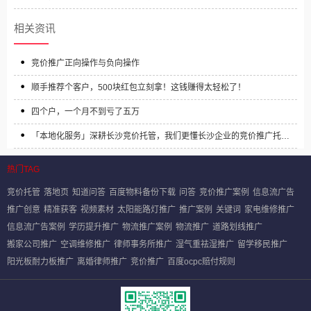
相关资讯
竞价推广正向操作与负向操作
顺手推荐个客户，500块红包立刻拿！这钱赚得太轻松了！
四个户，一个月不到亏了五万
「本地化服务」深耕长沙竞价托管，我们更懂长沙企业的竞价推广托管
需求
热门TAG
竞价托管
落地页
知道问答
百度物料备份下载
问答
竞价推广案例
信息流广告
推广创意
精准获客
视频素材
太阳能路灯推广
推广案例
关键词
家电维修推广
信息流广告案例
学历提升推广
物流推广案例
物流推广
道路划线推广
搬家公司推广
空调维修推广
律师事务所推广
湿气重祛湿推广
留学移民推广
阳光板耐力板推广
离婚律师推广
竞价推广
百度ocpc赔付规则