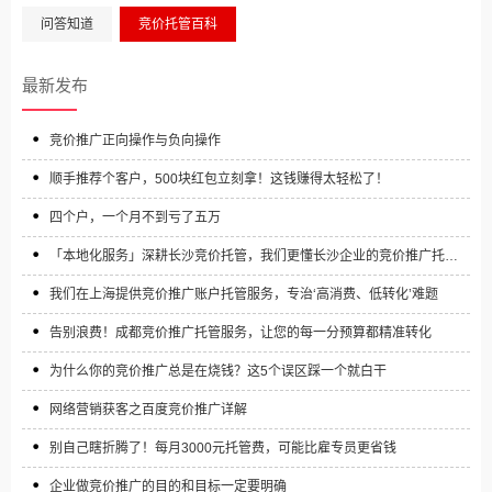
问答知道
竞价托管百科
最新发布
竞价推广正向操作与负向操作
顺手推荐个客户，500块红包立刻拿！这钱赚得太轻松了！
四个户，一个月不到亏了五万
「本地化服务」深耕长沙竞价托管，我们更懂长沙企业的竞价推广托管
需求
我们在上海提供竞价推广账户托管服务，专治‘高消费、低转化’难题
告别浪费！成都竞价推广托管服务，让您的每一分预算都精准转化
为什么你的竞价推广总是在烧钱？这5个误区踩一个就白干
网络营销获客之百度竞价推广详解
别自己瞎折腾了！每月3000元托管费，可能比雇专员更省钱
企业做竞价推广的目的和目标一定要明确