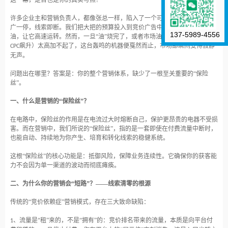
这一幕，是否也是你的真实写照？
许多企业主和营销负责人，都像张总一样，陷入了一个可怕的
“流量陷阱”：推
广一停，线索即断。我们把大把的预算投入到竞价广告中，就像给引擎不断加
137-5989-4556
油，让它高速运转。然而，一旦“油”烧完了，或者市场油价（竞争激烈导致
飙升）太高加不起了，这台轰鸣的机器便戛然而止，市场部瞬间变得寂静
CPC
无声。
问题出在哪里？答案是：你的整个营销体系，缺少了一根至关重要的
“保险
丝”。
一、什么是营销的
“保险丝”？
在电路中，保险丝的作用是在电流过大时熔断自己，保护更昂贵的电器不受损
害。而在营销中，我们所说的
“保险丝”，指的是一套即使在付费流量中断时，
也能自动、持续地为你产生、培育和转化线索的稳健系统。
这根
“保险丝”的核心功能是：抵御风险，保障业务连续性。它确保你的获客能
力不会因为单一渠道的波动而彻底瘫痪。
二、为什么你的营销会
“短路”？——线索清零的根源
传统的
“竞价依赖症”营销模式，存在三大致命缺陷：
、流量是“租”来的，不是“拥有”的：竞价排名带来的流量，本质是向平台付
1