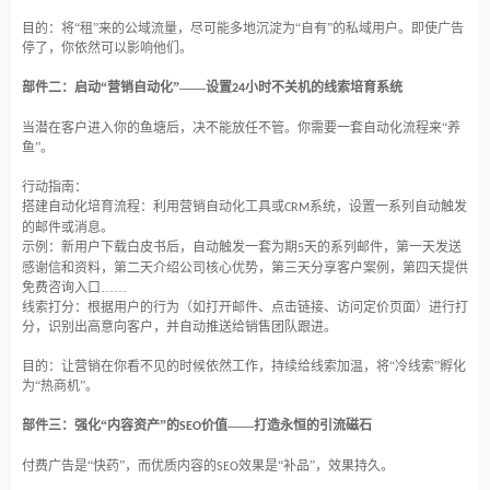
目的：将
“租”来的公域流量，尽可能多地沉淀为“自有”的私域用户。即使广告
停了，你依然可以影响他们。
部件二：启动
“营销自动化”——设置
小时不关机的线索培育系统
24
当潜在客户进入你的鱼塘后，决不能放任不管。你需要一套自动化流程来
“养
鱼”。
行动指南：
搭建自动化培育流程：利用营销自动化工具或
系统，设置一系列自动触发
CRM
的邮件或消息。
示例：新用户下载白皮书后，自动触发一套为期
天的系列邮件，第一天发送
5
感谢信和资料，第二天介绍公司核心优势，第三天分享客户案例，第四天提供
免费咨询入口……
线索打分：根据用户的行为（如打开邮件、点击链接、访问定价页面）进行打
分，识别出高意向客户，并自动推送给销售团队跟进。
目的：让营销在你看不见的时候依然工作，持续给线索加温，将
“冷线索”孵化
为“热商机”。
部件三：强化
“内容资产”的
价值——打造永恒的引流磁石
SEO
付费广告是
“快药”，而优质内容的
效果是“补品”，效果持久。
SEO