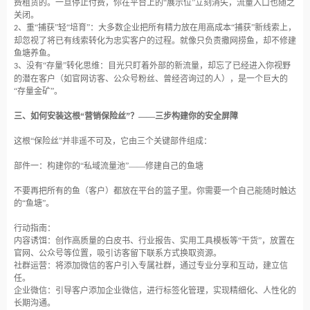
费租赁的。一旦停止付费，你在平台上的“展示位”立刻消失，流量入口也随之
关闭。
、重“捕获”轻“培育”：大多数企业把所有精力放在用高成本“捕获”新线索上，
2
却忽视了将已有线索转化为忠实客户的过程。就像只负责撒网捞鱼，却不修建
鱼塘养鱼。
、没有“存量”转化思维：目光只盯着外部的新流量，却忘了已经进入你视野
3
的潜在客户（如官网访客、公众号粉丝、曾经咨询过的人），是一个巨大的
“存量金矿”。
三、如何安装这根
“营销保险丝”？——三步构建你的安全屏障
这根
“保险丝”并非遥不可及，它由三个关键部件组成：
部件一：构建你的
“私域流量池”——修建自己的鱼塘
不要再把所有的鱼（客户）都放在平台的篮子里。你需要一个自己能随时触达
的
“鱼塘”。
行动指南：
内容诱饵：创作高质量的白皮书、行业报告、实用工具模板等
“干货”，放置在
官网、公众号等位置，吸引访客留下联系方式换取资源。
社群运营：将添加微信的客户引入专属社群，通过专业分享和互动，建立信
任。
企业微信：引导客户添加企业微信，进行标签化管理，实现精细化、人性化的
长期沟通。