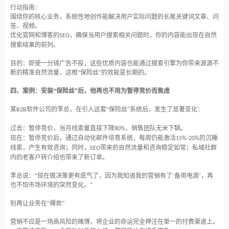
行动指南：
围绕你的核心业务，系统性地创作能解决用户实际问题的长尾关键词文章、问
答、视频。
优化官网和博客的
，确保当用户搜索相关问题时，你的内容能出现在自然
SEO
搜索结果的前列。
目的：即使一分钱广告不投，这些优质内容也能通过搜索引擎为你带来源源不
断的精准自然流量，这根
“保险丝”的效能是长期的。
四、案例：安装
“保险丝”后，他再也不用为暂停竞价而焦虑
某
软件公司的李总，在引入这套“保险丝”系统后，发生了显著变化：
B2B
过去：暂停竞价，当月线索量直接下降
，销售团队无米下锅。
80%
现在：暂停竞价后，通过自动化邮件培育系统，每周仍能激活
的沉睡
15%-20%
线索，产生有效咨询；同时，
带来的自然流量和咨询稳定如常；私域社群
SEO
内的老客户转介绍也带来了新订单。
李总说：
“现在做决策更有底气了，因为我知道我的营销有了‘备用电源’，再
也不怕市场环境的突然变化。”
别再让业务在
“裸奔”
营销不应是一场高风险的赌博，将企业的命运完全押注在单一的付费渠道上。