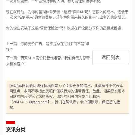
一次算法更新、一个强劲对手的入场，都可能让你措手不及。
现在就行动，为你的营销体系安装上这根
“保险丝”吧！它投入的成本，远低于
一次次“推倒重来”的竞价费用，却能为你带来持久的和平与业务的稳定增长。
你的企业安装了这根
“营销保险丝”吗？欢迎在评论区分享你的高见或困惑！
上一篇：你的竞价广告，是不是总在“烧钱”而不是“赚
钱”？
返回列表
下一篇：西安SEM竞价托管代运营，我们负责为您带
来精准客户！
[声明]本网转载网络媒体稿件是为了传播更多的信息，此类稿件不代表本
网观点，本网不承担此类稿件侵权行为的连带责任。故此，如果您发现本
网站的内容侵犯了您的版权，请您的相关内容发至此邮箱
【284748530@qq.com】，我们在确认后，会立即删除，保证您的版
权。
资讯分类