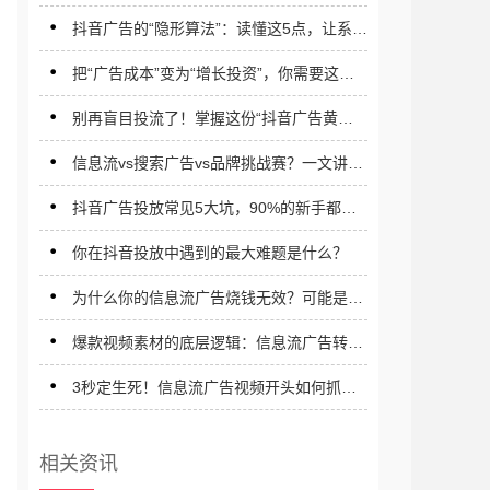
了一个“他/她”
抖音广告的“隐形算法”：读懂这5点，让系统
主动为你推荐精准客户
把“广告成本”变为“增长投资”，你需要这样
一个信息流优化师
别再盲目投流了！掌握这份“抖音广告黄金
公式”，ROI（投资回报率）翻倍不是梦
信息流vs搜索广告vs品牌挑战赛？一文讲清
抖音广告矩阵，打造你的全域营销策略
抖音广告投放常见5大坑，90%的新手都踩
过！现在避开还来得及
你在抖音投放中遇到的最大难题是什么？
为什么你的信息流广告烧钱无效？可能是视
频素材出了这3个问题
爆款视频素材的底层逻辑：信息流广告转化
率提升500%的秘诀
3秒定生死！信息流广告视频开头如何抓住
用户眼球？
相关资讯