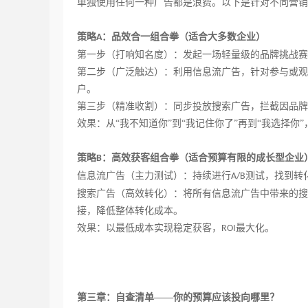
单独使用任何一种广告都是浪费。以下是针对不同营销
策略
：品效合一组合拳（适合大多数企业）
A
第一步（打响知名度）：发起一场轻量级的品牌挑战赛
第二步（广泛触达）：利用信息流广告，针对参与或观
户。
第三步（精准收割）：同步投放搜索广告，拦截因品牌
效果：从
“我不知道你”到“我记住你了”再到“我选择你
策略
：高效获客组合拳（适合预算有限的成长型企业
B
信息流广告（主力测试）：持续进行
测试，找到转
A/B
搜索广告（高效转化）：将所有信息流广告中带来的搜
接，降低整体转化成本。
效果：以最低成本实现稳定获客，
最大化。
ROI
第三章：自查清单
——你的预算应该投向哪里？