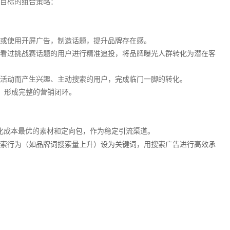
目标的组合策略：
或使用开屏广告，制造话题，提升品牌存在感。
看过挑战赛话题的用户进行精准追投，将品牌曝光人群转化为潜在客
活动而产生兴趣、主动搜索的用户，完成临门一脚的转化。
”，形成完整的营销闭环。
）
化成本最优的素材和定向包，作为稳定引流渠道。
索行为（如品牌词搜索量上升）设为关键词，用搜索广告进行高效承