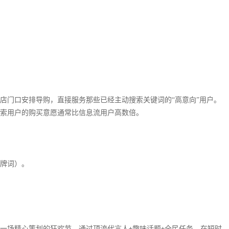
店门口安排导购，直接服务那些已经主动搜索关键词的
“高意向”用户。
索用户的购买意愿通常比信息流用户高数倍。
牌词）。
一场精心策划的狂欢节，通过顶流代言人
趣味话题
全民任务，在短时