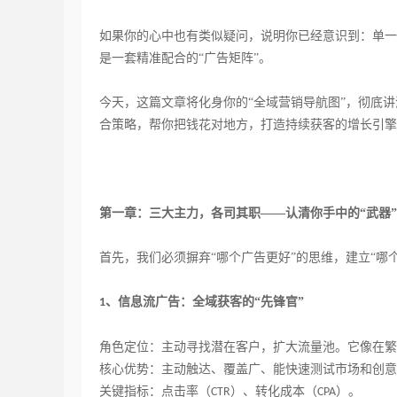
如果你的心中也有类似疑问，说明你已经意识到：单一
是一套精准配合的
“广告矩阵”。
今天，这篇文章将化身你的
“全域营销导航图”，彻底
合策略，帮你把钱花对地方，打造持续获客的增长引擎
第一章：三大主力，各司其职
——认清你手中的“武器”
首先，我们必须摒弃
“哪个广告更好”的思维，建立“哪
、信息流广告：全域获客的“先锋官”
1
角色定位：主动寻找潜在客户，扩大流量池。它像在繁
核心优势：主动触达、覆盖广、能快速测试市场和创意
关键指标：点击率（
）、转化成本（
）。
CTR
CPA