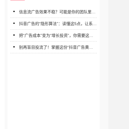
信息流广告效果不稳？可能是你的团队里少
了一个“他/她”
抖音广告的“隐形算法”：读懂这5点，让系统
主动为你推荐精准客户
把“广告成本”变为“增长投资”，你需要这样
一个信息流优化师
别再盲目投流了！掌握这份“抖音广告黄金
公式”，ROI（投资回报率）翻倍不是梦