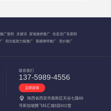
载
推广案例
关键词
家电维修推广
信息流广告案例
广
阳光板耐力板推广
离婚律师推广
竞价推广
联系我们
137-5989-4556
立即咨询
陕西省西安市高新区天谷七路88
号新加坡腾飞科汇城6层602室