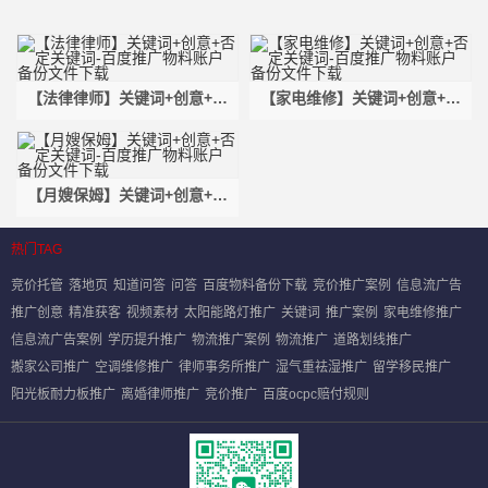
【法律律师】关键词+创意+否
【家电维修】关键词+创意+否
定关键词-百度推广物料账户备
定关键词-百度推广物料账户备
份文件下载
份文件下载
【月嫂保姆】关键词+创意+否
定关键词-百度推广物料账户备
份文件下载
热门TAG
竞价托管
落地页
知道问答
问答
百度物料备份下载
竞价推广案例
信息流广告
推广创意
精准获客
视频素材
太阳能路灯推广
关键词
推广案例
家电维修推广
信息流广告案例
学历提升推广
物流推广案例
物流推广
道路划线推广
搬家公司推广
空调维修推广
律师事务所推广
湿气重祛湿推广
留学移民推广
阳光板耐力板推广
离婚律师推广
竞价推广
百度ocpc赔付规则