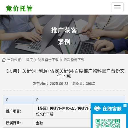
西
安
高
新
区
林
烁
网
络
服
务
部
（个
体
当前位置：
首页
物料备份下载
物料备份下载
工
商
【股票】关键词+创意+否定关键词-百度推广物料账户备份文
户）
件下载
发布时间：2025-09-23
浏览量：398次
#
#
【股票】关键词+创意+否定关键词-百度推广物料账户备
推广项目：
份文件下载
所属行业：
金融